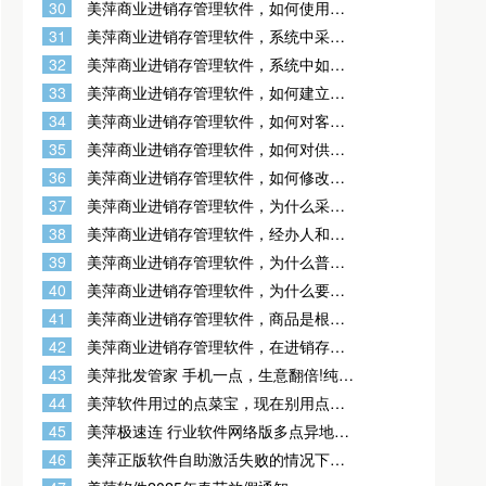
30
美萍商业进销存管理软件，如何使用远
程库存查询功能？
31
美萍商业进销存管理软件，系统中采用
什么成本结算方法？
32
美萍商业进销存管理软件，系统中如何
区分大单位和小单位？
33
美萍商业进销存管理软件，如何建立期
初帐？
34
美萍商业进销存管理软件，如何对客户
收款？
35
美萍商业进销存管理软件，如何对供货
商付款？
36
美萍商业进销存管理软件，如何修改操
作员自己的密码？
37
美萍商业进销存管理软件，为什么采购
进货单和业务单打印和预览出的单据显
38
美萍商业进销存管理软件，经办人和业
示的都是“美萍软件公司”呢？而在'其它
务员的区别是什么？
设置'中的公司全名却打印不出来？
39
美萍商业进销存管理软件，为什么普通
供货商、普通客户指的是什么？
40
美萍商业进销存管理软件，为什么要设
置默认仓库、默认供货商、默认客户，
41
美萍商业进销存管理软件，商品是根据
这样的好处是什么？
什么自动编号的？
42
美萍商业进销存管理软件，在进销存网
络版中同一个操作员是否可以同时在不
43
美萍批发管家 手机一点，生意翻倍!纯手
同的机器上登录？
机销进存及小程序
44
美萍软件用过的点菜宝，现在别用点菜
宝了，用手机吧，现在基本都用手机了
45
美萍极速连 行业软件网络版多点异地组
网神器
46
美萍正版软件自助激活失败的情况下，
可以获取串号 发给客服激活，获取串号