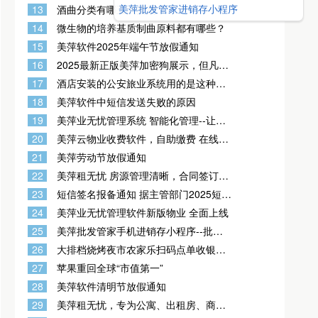
有影响
美萍批发管家进销存小程序
13
酒曲分类有哪五大类别？
14
微生物的培养基质制曲原料都有哪些？
15
美萍软件2025年端午节放假通知
16
2025最新正版美萍加密狗展示，但凡不
是这样的，均为盗版美萍软件
17
酒店安装的公安旅业系统用的是这种设
备吗？
18
美萍软件中短信发送失败的原因
19
美萍业无忧管理系统 智能化管理--让物
业服务更高效
20
美萍云物业收费软件，自助缴费 在线报
修:APP抄表 批量导入
21
美萍劳动节放假通知
22
美萍租无忧 房源管理清晰，合同签订便
捷，报表一键生成
23
短信签名报备通知 据主管部门2025短信
执行规范最新要求，短信签名必须提交
24
美萍业无忧管理软件新版物业 全面上线
到运营商
25
美萍批发管家手机进销存小程序--批发
老板生意神器!
26
大排档烧烤夜市农家乐扫码点单收银系
统
27
苹果重回全球“市值第一”
28
美萍软件清明节放假通知
29
美萍租无忧，专为公寓、出租房、商铺
租赁等打造的出租收费云管理系统