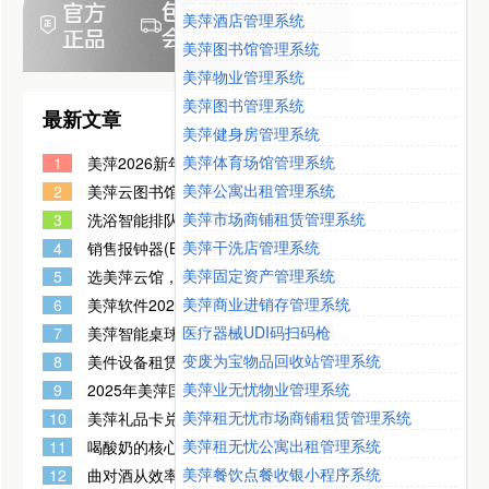
美萍酒店管理系统
美萍图书馆管理系统
美萍物业管理系统
美萍图书管理系统
最新文章
美萍健身房管理系统
美萍体育场馆管理系统
1
美萍2026新年放假通知
美萍公寓出租管理系统
2
美萍云图书馆，专业图书管理系统!电脑
+平板+手机多端协同，随时随地管图书
美萍市场商铺租赁管理系统
3
洗浴智能排队叫号系统，刷卡秒排，语
音播报，洗浴门店客流管理神器!
美萍干洗店管理系统
4
销售报钟器(BZ-05)产品停售通知
美萍固定资产管理系统
5
选美萍云馆，轻松搞定图书管理!采编组
借统全流程全包揽，无需繁琐操作，一
美萍商业进销存管理系统
6
美萍软件2026元旦放假通知
键就能管控
医疗器械UDI码扫码枪
7
美萍智能桌球计费系统 省心运营一触即
达 告别手工记账降低运营成本提升门店
变废为宝物品回收站管理系统
8
美件设备租赁 管理系统正式上新
效率
美萍业无忧物业管理系统
9
2025年美萍国庆节 放假通知
美萍租无忧市场商铺租赁管理系统
10
美萍礼品卡兑换提货管理系统
美萍租无忧公寓出租管理系统
11
喝酸奶的核心优势：调节肠道健康，改
善消化功能
美萍餐饮点餐收银小程序系统
12
曲对酒从效率到风味的全链条调控上都