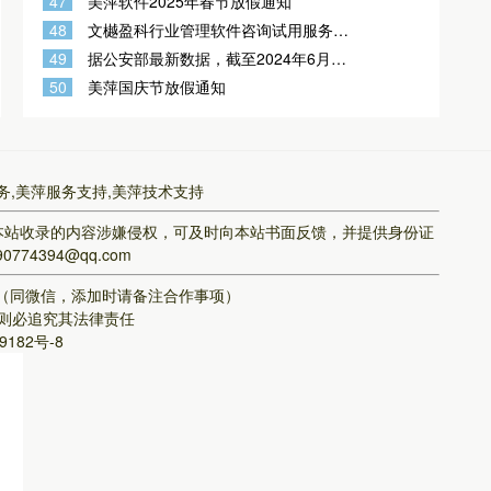
47
美萍软件2025年春节放假通知
的方式有两种（如图示）
48
文樾盈科行业管理软件咨询试用服务支
持联系
49
据公安部最新数据，截至2024年6月
底，我国新能源汽车保有量已达2472万
50
美萍国庆节放假通知
辆，占汽车总量的7.18%。明年3月起，
新能源汽车也要年检
务,美萍服务支持,美萍技术支持
本站收录的内容涉嫌侵权，可及时向本站书面反馈，并提供身份证
394@qq.com
8（同微信，添加时请备注合作事项）
则必追究其法律责任
9182号-8