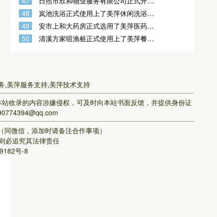
47
日照市欣和物业服务有限公司正式开通
美萍业无忧智能物业收费管理系统
48
岚池洗浴正式使用上了美萍休闲洗浴管
理软件
49
安市上和大药房正式选用了美萍医药药
店销售管理软件
50
清溪方家咀渔桩正式使用上了美萍餐饮
软件
务,美萍服务支持,美萍技术支持
本站收录的内容涉嫌侵权，可及时向本站书面反馈，并提供身份证
394@qq.com
8（同微信，添加时请备注合作事项）
则必追究其法律责任
9182号-8