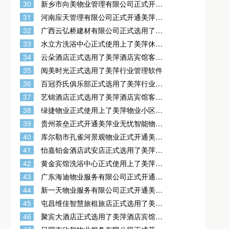
30
新乡市向美物业管理有限公司正式开通
美萍业无忧智能物业收费管理系统
31
河南应天管理有限公司正式开通美萍业
无忧智能物业收费管理系统
32
广西云弘桥建材有限公司正式选用了美
萍商业进销存管理软件
33
水立方洗浴中心正式使用上了美萍休闲
洗浴管理软件
34
云朵酒店正式选用了美萍酒店宾馆客房
管理系统
35
阅美时光正式选用了美萍行业管理软件
36
百冠乔氏俱乐部正式选用了美萍行业管
理软件
37
艺锦酒店正式选用了美萍酒店宾馆客房
管理系统
38
绿捷物业正式使用上了美萍物业小区收
费管理软件
39
贵州茶垒正式开通美萍业无忧智能物业
收费管理系统
40
库尔勒市孔雀河景观物业正式开通美萍
业无忧智能物业收费管理系统
41
怡嘉铂金酒店武安店正式选用了美萍酒
店宾馆客房管理系统
42
黄金宾馆洗浴中心正式使用上了美萍休
闲洗浴管理软件
43
广东海迪物业服务有限公司正式开通美
萍业无忧智能物业收费管理系统
44
新一天物业服务有限公司正式开通美萍
业无忧智能物业收费管理系统
45
屯昌维佳智慧旅租旅店正式选用了美萍
酒店宾馆客房管理系统
46
聚宾大酒店正式选用了美萍酒店宾馆客
房管理系统