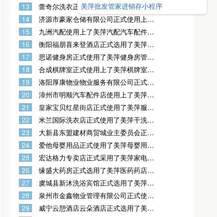
客房管理系统
美萍批发管家进销存小程序
13
蕾奇尔洗衣正式使用了美萍干洗店洗衣
店管理软件
14
济源市豪家仓储有限公司正式使用上了
美萍库存管理软件
15
九洲汽配使用上了美萍汽配汽车配件进
销存管理软件
16
衡阳福朋喜来登酒店正式选用了美萍酒
店宾馆客房管理系统
17
思诺健身房正式使用了美萍健身房管理
系统
18
合成棋牌室正式使用上了美萍棋牌室管
理软件
19
洛阳厚康物业物业服务有限公司正式开
通美萍业无忧智能物业收费管理系统
20
漳州市明顺汽车配件店使用上了美萍汽
配汽车配件进销存管理软件
21
皇家宝贝红星街店正式使用了美萍服装
店会员收银管理软件
22
米兰国际洗衣店正式使用了美萍干洗店
洗衣店管理软件
23
大新县东盟建材商贸城业主委员会正式
使用上了美萍物业小区收费管理软件
24
爱他母婴用品正式使用了美萍母婴用品
会员管理软件
25
宏达格力专卖店正式采用了美萍家电销
售批发零售管理软件
26
缘盛大药房正式选用了美萍医药药店销
售管理软件
27
虞城县新沐洗浴宾馆正式选用了美萍酒
店宾馆客房管理系统
28
泉州市金鑫物业管理有限公司正式使用
上了美萍物业小区收费管理软件
29
威宁云憩酒店云朵酒店正式选用了美萍
酒店宾馆客房管理系统