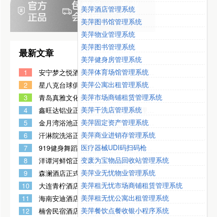
美萍酒店管理系统
美萍图书馆管理系统
美萍物业管理系统
美萍图书管理系统
最新文章
美萍健身房管理系统
美萍体育场馆管理系统
1
安宁梦之悦酒店正式选用了美萍酒店宾
馆客房管理系统
美萍公寓出租管理系统
2
星八克台球俱乐部正式使用上了美萍棋
牌室管理软件
美萍市场商铺租赁管理系统
3
青岛真雅文化传媒有限公司正式选用了
美萍行业管理软件
美萍干洗店管理系统
4
鑫旺达铝业正式选用了美萍行业管理软
件
美萍固定资产管理系统
5
金月湾浴池正式使用上了美萍休闲洗浴
管理软件
美萍商业进销存管理系统
6
汗淋院洗浴正式使用上了美萍休闲洗浴
管理软件
医疗器械UDI码扫码枪
7
919健身舞蹈（农林店）正式使用了美
萍健身房管理系统
变废为宝物品回收站管理系统
8
洋谭河鲜馆正式使用上了美萍餐饮软件
美萍业无忧物业管理系统
9
森澜酒店正式选用了美萍酒店宾馆客房
管理系统
美萍租无忧市场商铺租赁管理系统
10
大连青柠酒店正式选用了美萍酒店宾馆
客房管理系统
美萍租无忧公寓出租管理系统
11
海南安迪酒店管理有限公司正式选用了
美萍酒店宾馆客房管理系统
美萍餐饮点餐收银小程序系统
12
楠舍民宿酒店正式选用了美萍酒店宾馆